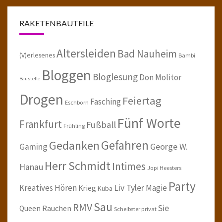
RAKETENBAUTEILE
Altersleiden
Bad Nauheim
(V)erlesenes
Bambi
Bloggen
Bloglesung
Don Molitor
Baustelle
Drogen
Feiertag
Fasching
Eschborn
Fünf Worte
Frankfurt
Fußball
Frühling
Gefahren
Gedanken
Gaming
George W.
Herr Schmidt
Intimes
Hanau
Jopi Heesters
Party
Kreatives Hören
Liv Tyler
Magie
Krieg
Kuba
Sau
RMV
Sie
Queen
Rauchen
Scheibster privat