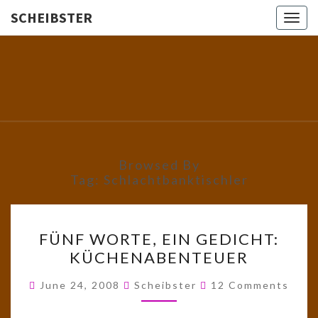
SCHEIBSTER
Togg
navig
SCHEIBS
Gutbürgerliche
Reime Und
Mehr! In
Blogform.
Total Old
School!
Browsed By
Tag:
Schlachtbanktischler
FÜNF
FÜNF WORTE, EIN GEDICHT:
WORTE,
KÜCHENABENTEUER
EIN
GEDICHT:
Comments
June 24, 2008
Scheibster
12 Comments
KÜCHENABENTEUER