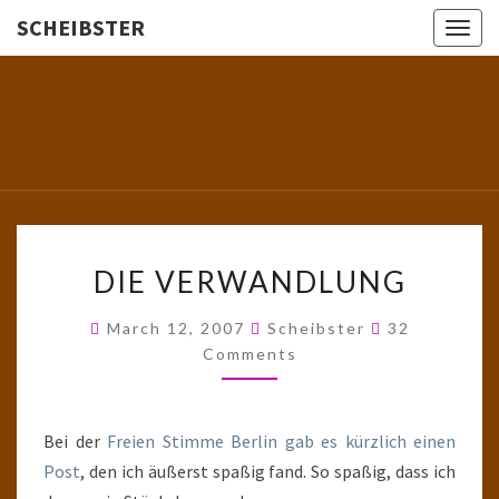
SCHEIBSTER
Togg
navig
SCHEIBS
Gutbürgerliche
Reime Und
Mehr! In
Blogform.
Total Old
School!
DIE
DIE VERWANDLUNG
VERWANDLUNG
Comments
March 12, 2007
Scheibster
32
Comments
Bei der
Freien Stimme Berlin gab es kürzlich einen
Post
, den ich äußerst spaßig fand. So spaßig, dass ich