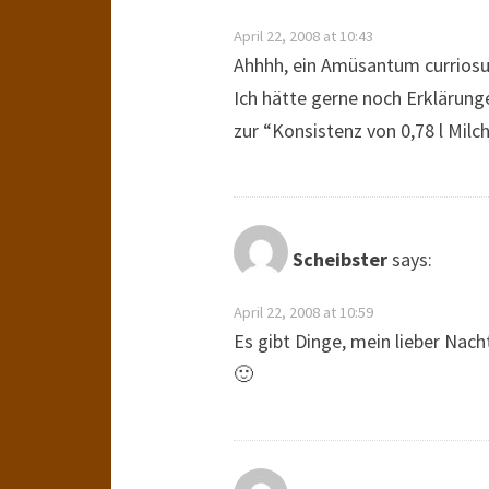
April 22, 2008 at 10:43
Ahhhh, ein Amüsantum currios
Ich hätte gerne noch Erklärun
zur “Konsistenz von 0,78 l Milc
Scheibster
says:
April 22, 2008 at 10:59
Es gibt Dinge, mein lieber Nach
🙂