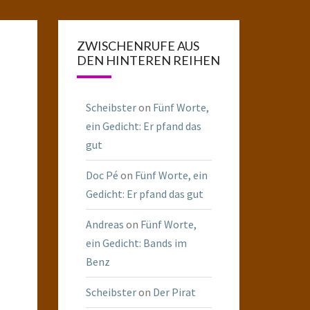
ZWISCHENRUFE AUS
DEN HINTEREN REIHEN
Scheibster
on
Fünf Worte,
ein Gedicht: Er pfand das
gut
Doc Pé
on
Fünf Worte, ein
Gedicht: Er pfand das gut
Andreas
on
Fünf Worte,
ein Gedicht: Bands im
Benz
Scheibster
on
Der Pirat