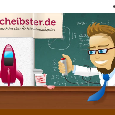
SCHE
Gutbürgerliche
Reime Und
Mehr! In
Blogform.
Total Old
School!