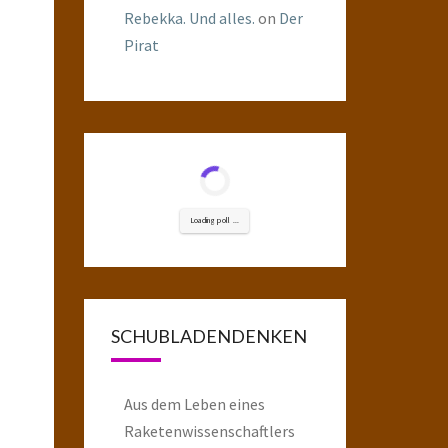
Rebekka. Und alles.
on
Der
Pirat
Loading poll ...
SCHUBLADENDENKEN
Aus dem Leben eines
Raketenwissenschaftlers