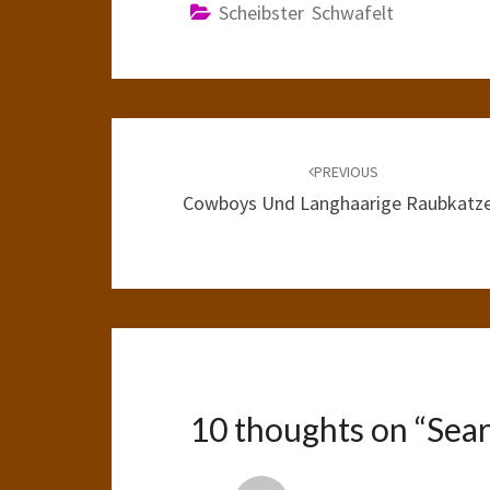
Scheibster Schwafelt
Post
navigation
PREVIOUS
Cowboys Und Langhaarige Raubkatz
10 thoughts on “
Sear