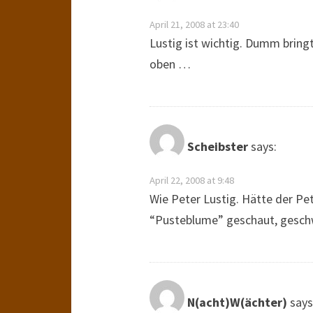
April 21, 2008 at 23:40
Lustig ist wichtig. Dumm bringt 
oben …
Scheibster
says:
April 22, 2008 at 9:48
Wie Peter Lustig. Hätte der P
“Pusteblume” geschaut, gesch
N(acht)W(ächter)
says