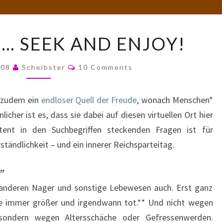
SEARCHING…
… SEEK AND ENJOY!
SEEK
AND
Comments
2008
Scheibster
10 Comments
ENJOY!
d zudem ein
endloser Quell der Freude
, wonach Menschen*
licher ist es, dass sie dabei auf diesen virtuellen Ort hier
tent in den Suchbegriffen steckenden Fragen ist für
ständlichkeit – und ein innerer Reichsparteitag.
”
 anderen Nager und sonstige Lebewesen auch. Erst ganz
e immer größer und irgendwann tot.** Und nicht wegen
sondern wegen Altersschäche oder Gefressenwerden.