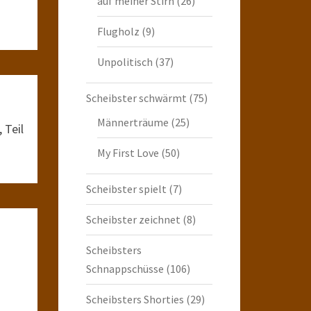
auf meiner Stirn
(26)
Flugholz
(9)
Unpolitisch
(37)
Scheibster schwärmt
(75)
Männerträume
(25)
 Teil
My First Love
(50)
Scheibster spielt
(7)
Scheibster zeichnet
(8)
Scheibsters
Schnappschüsse
(106)
Scheibsters Shorties
(29)