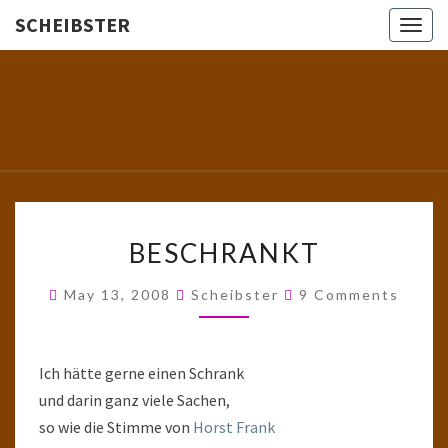
SCHEIBSTER
Togg
navig
SCHEIBS
Gutbürgerliche
Reime Und
Mehr! In
Blogform.
Total Old
School!
BESCHRANKT
BESCHRANKT
Comments
May 13, 2008
Scheibster
9 Comments
Ich hätte gerne einen Schrank
und darin ganz viele Sachen,
so wie die Stimme von
Horst Frank