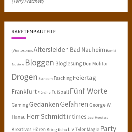
(Terry Pratchett)
RAKETENBAUTEILE
Altersleiden
Bad Nauheim
(V)erlesenes
Bambi
Bloggen
Bloglesung
Don Molitor
Baustelle
Drogen
Feiertag
Fasching
Eschborn
Fünf Worte
Frankfurt
Fußball
Frühling
Gefahren
Gedanken
Gaming
George W.
Herr Schmidt
Intimes
Hanau
Jopi Heesters
Party
Kreatives Hören
Liv Tyler
Magie
Krieg
Kuba