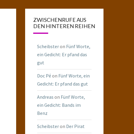
ZWISCHENRUFE AUS
DEN HINTEREN REIHEN
Scheibster
on
Fünf Worte,
ein Gedicht: Er pfand das
gut
Doc Pé
on
Fünf Worte, ein
Gedicht: Er pfand das gut
Andreas
on
Fünf Worte,
ein Gedicht: Bands im
Benz
Scheibster
on
Der Pirat