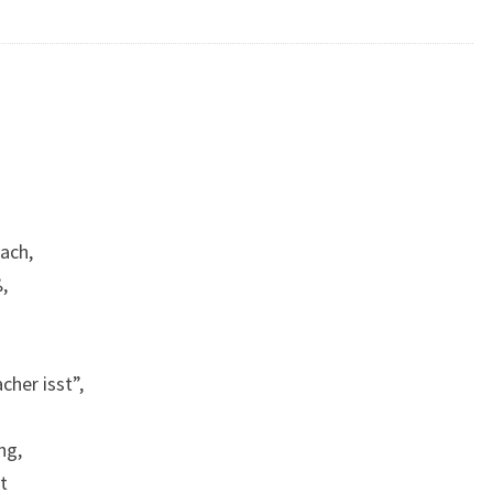
rach,
,
cher isst”,
ng,
t