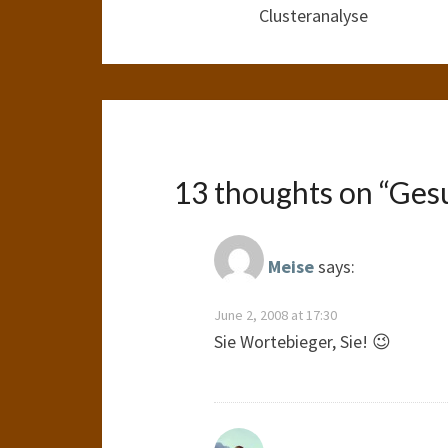
Clusteranalyse
13 thoughts on “
Gesu
Meise
says:
June 2, 2008 at 17:30
Sie Wortebieger, Sie! 😉