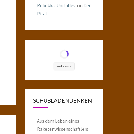
Rebekka. Und alles.
on
Der
Pirat
Loading poll ...
SCHUBLADENDENKEN
Aus dem Leben eines
Raketenwissenschaftlers