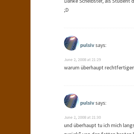
Danke Scheibster, als Student 
;D
pulsiv
says:
June 2, 2008 at 21:29
warum überhaupt rechtfertigen?
pulsiv
says:
June 2, 2008 at 21:30
und überhaupt tu ich mich lang