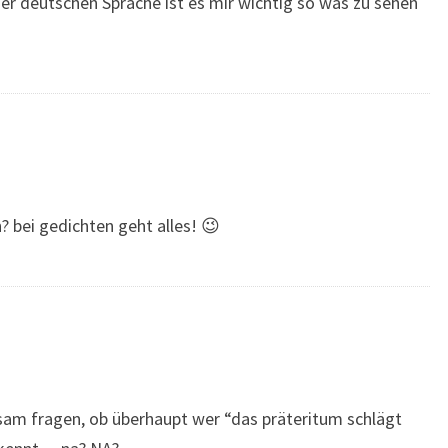
der deutschen Sprache ist es mir wichtig so was zu sehen
 bei gedichten geht alles! 😉
sam fragen, ob überhaupt wer “das präteritum schlägt