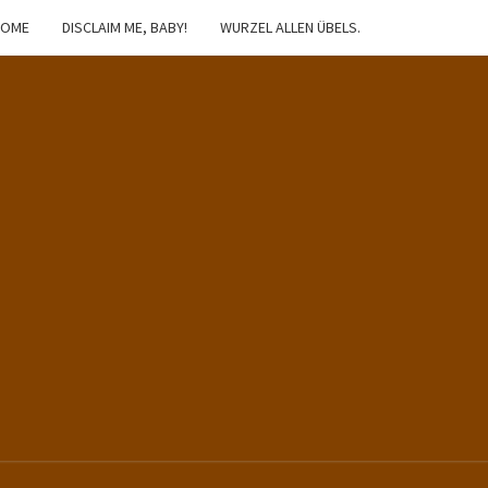
HOME
DISCLAIM ME, BABY!
WURZEL ALLEN ÜBELS.
IBSTER