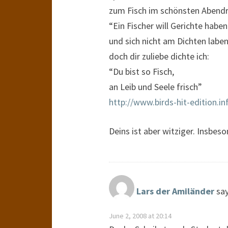
zum Fisch im schönsten Abendr
“Ein Fischer will Gerichte haben
und sich nicht am Dichten laben
doch dir zuliebe dichte ich:
“Du bist so Fisch,
an Leib und Seele frisch”
http://www.birds-hit-edition.
Deins ist aber witziger. Insbe
Lars der Amiländer
say
June 2, 2008 at 20:14