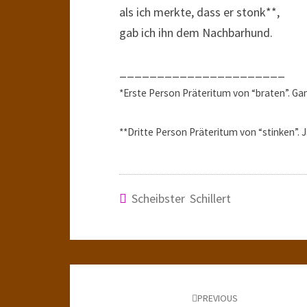
als ich merkte, dass er stonk**,
gab ich ihn dem Nachbarhund.
______________________
*Erste Person Präteritum von “braten”. Gan
**Dritte Person Präteritum von “stinken”. 
Scheibster Schillert
Post
navigation
PREVIOUS