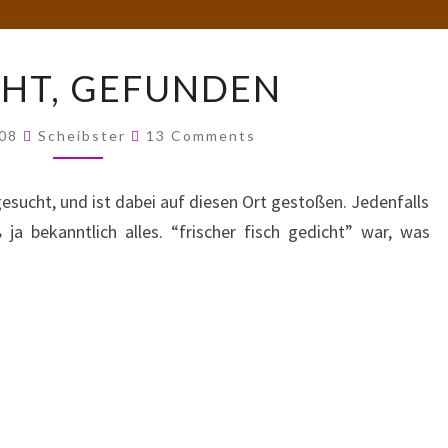
GESUCHT,
HT, GEFUNDEN
GEFUNDEN
Comments
008
Scheibster
13 Comments
esucht, und ist dabei auf diesen Ort gestoßen. Jedenfalls
a bekanntlich alles. “frischer fisch gedicht” war, was