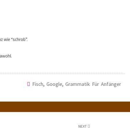
z wie “schrob”.
Jawohl.
Fisch
,
Google
,
Grammatik Für Anfänger
NEXT