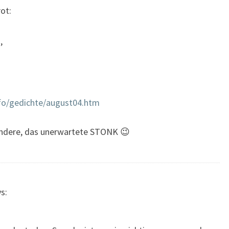
ot:
,
info/gedichte/august04.htm
sondere, das unerwartete STONK 😉
s: