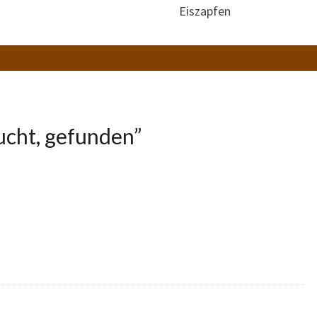
Eiszapfen
cht, gefunden
”