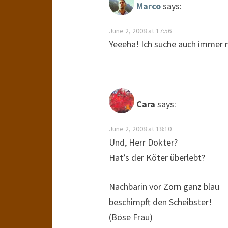
Marco
says:
June 2, 2008 at 17:56
Yeeeha! Ich suche auch immer 
Cara
says:
June 2, 2008 at 18:10
Und, Herr Dokter?
Hat’s der Köter überlebt?
Nachbarin vor Zorn ganz blau
beschimpft den Scheibster!
(Böse Frau)