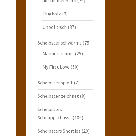
auf meiner Stirn
(26)
Flugholz
(9)
Unpolitisch
(37)
Scheibster schwärmt
(75)
Männerträume
(25)
My First Love
(50)
Scheibster spielt
(7)
Scheibster zeichnet
(8)
Scheibsters
Schnappschüsse
(106)
Scheibsters Shorties
(29)