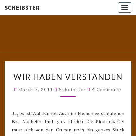
SCHEIBSTER
Togg
navig
SCHEIBS
Gutbürgerliche
Reime Und
Mehr! In
Blogform.
Total Old
School!
WIR
WIR HABEN VERSTANDEN
HABEN
VERSTANDEN
Comments
March 7, 2011
Scheibster
4 Comments
Ja, es ist Wahlkampf. Auch im kleinen verschlafenen
Bad Nauheim. Und ganz ehrlich: Die Piratenpartei
muss sich von den Grünen noch ein ganzes Stück