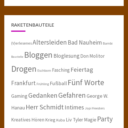
RAKETENBAUTEILE
Altersleiden
Bad Nauheim
(V)erlesenes
Bambi
Bloggen
Bloglesung
Don Molitor
Baustelle
Drogen
Feiertag
Fasching
Eschborn
Fünf Worte
Frankfurt
Fußball
Frühling
Gefahren
Gedanken
Gaming
George W.
Herr Schmidt
Intimes
Hanau
Jopi Heesters
Party
Kreatives Hören
Liv Tyler
Magie
Krieg
Kuba