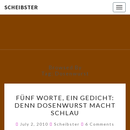
SCHEIBSTER
Togg
navig
SCHEIBS
Gutbürgerliche
Reime Und
Mehr! In
Blogform.
Total Old
School!
Browsed By
Tag:
Dosenwurst
FÜNF
FÜNF WORTE, EIN GEDICHT:
WORTE,
DENN DOSENWURST MACHT
EIN
SCHLAU
GEDICHT:
DENN
Comments
July 2, 2010
Scheibster
6 Comments