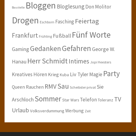
Bloggen
Bloglesung
Don Molitor
Baustelle
Drogen
Feiertag
Fasching
Eschborn
Fünf Worte
Frankfurt
Fußball
Frühling
Gefahren
Gedanken
Gaming
George W.
Herr Schmidt
Intimes
Hanau
Jopi Heesters
Party
Kreatives Hören
Liv Tyler
Magie
Krieg
Kuba
Sau
RMV
Sie
Queen
Rauchen
Scheibster privat
Sommer
TV
Arschloch
Telefon
Star Wars
Toleranz
Urlaub
Werbung
Volksverdummung
Zeit