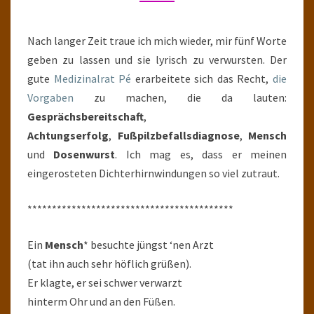
DOSENWURST
MACHT
SCHLAU
Nach langer Zeit traue ich mich wieder, mir fünf Worte
geben zu lassen und sie lyrisch zu verwursten. Der
gute
Medizinalrat Pé
erarbeitete sich das Recht,
die
Vorgaben
zu machen, die da lauten:
Gesprächsbereitschaft
,
Achtungserfolg
,
Fußpilzbefallsdiagnose
,
Mensch
und
Dosenwurst
. Ich mag es, dass er meinen
eingerosteten Dichterhirnwindungen so viel zutraut.
******************************************
Ein
Mensch
* besuchte jüngst ‘nen Arzt
(tat ihn auch sehr höflich grüßen).
Er klagte, er sei schwer verwarzt
hinterm Ohr und an den Füßen.