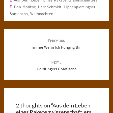
Aus Dem Leben Eines Raketenwissenschaftlers
Don Molitor
,
Herr Schmidt
,
Lippenpiercingset
,
Samantha
,
Weihnachten
Post
navigation
PREVIOUS
Immer Wenn Ich Hungrig Bin
NEXT
Goldfingers Goldfische
2 thoughts on “
Aus dem Leben
eines Raketenwissenschaftlers,