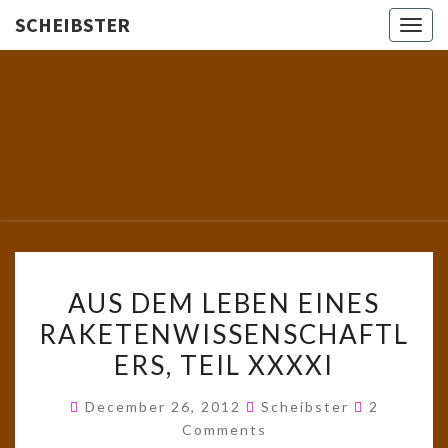
SCHEIBSTER
Togg
navig
SCHEIBS
Gutbürgerliche
Reime Und
Mehr! In
Blogform.
Total Old
School!
AUS
AUS DEM LEBEN EINES
DEM
RAKETENWISSENSCHAFTL
LEBEN
ERS, TEIL XXXXI
EINES
RAKETENWISSENSCHAFTL
Comments
December 26, 2012
Scheibster
2
TEIL
Comments
XXXXI