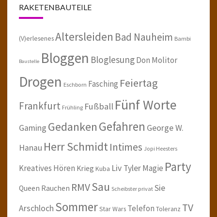
RAKETENBAUTEILE
Altersleiden
Bad Nauheim
(V)erlesenes
Bambi
Bloggen
Bloglesung
Don Molitor
Baustelle
Drogen
Feiertag
Fasching
Eschborn
Fünf Worte
Frankfurt
Fußball
Frühling
Gefahren
Gedanken
Gaming
George W.
Herr Schmidt
Intimes
Hanau
Jopi Heesters
Party
Kreatives Hören
Liv Tyler
Magie
Krieg
Kuba
Sau
RMV
Sie
Queen
Rauchen
Scheibster privat
Sommer
TV
Arschloch
Telefon
Star Wars
Toleranz